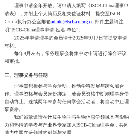
理事申请全年开放。请申请人填写《
ISCB-China
理事申
ISCB-
请表》，并附上个人简历及相关佐证材料，提交至
China
执行办公室邮箱
admin@iscb-cn.org.cn
邮件主题请注
-
-
明
“
ISCB-China
理事申请
姓名
单位
”。
2025
2025
9
7
年申请理事的会员请于
年
月
日前提交申请
材料。
每年
9
月左右，常务理事会将集中对申请
进行综合评议
和审批
。
三、理事义务与任期
理事需积极参与学会活动，推动学科发展与跨领域合
作。理事资格与会员身份绑定，若会员资格中断则理事身份
自动终止。连续两年未参与任何学会活动者，将自动中止理
事资格。
我们诚挚邀请在计算生物学与生物信息学领域具有影响
力和热情的学者与产业界专家加入
ISCB-China
理事会，共同
助力中国在该领域的创新与发展。