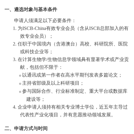
一、遴选对象与基本条件
申请人须满足以下必要
条件：
1.
为
ISCB-China
有效专业会员（含从ISCB总部加入的有
效专业会员）
；
2.
任职于中国境内（含港澳台）
高校、科研院所、医院
或科技企业等
；
3.
在计算生物学
/
生物信息学领域
具
有显著学术或产业贡
献，包括但不限于：
以通讯或第一
作者在高水平期刊发表多篇论文；
o
主持省部级及以上科研项目；
o
参与国际合作、行业标准制定、重大平台或数据库
o
建设等；
4.
企业申请人须持有相关专业博士学位，近五年主导过
代表性产业化项目，并有意愿推动领域发展。
二、申请方式与时间